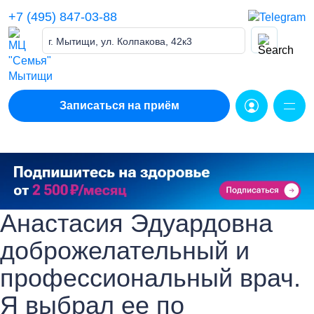
Skip
+7 (495) 847-03-88
to
content
г. Мытищи, ул. Колпакова, 42к3
Записаться на приём
Анастасия Эдуардовна
доброжелательный и
профессиональный врач.
Я выбрал ее по