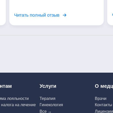
Читать полный отзыв
нтам
Услуги
О медц
мма лояльности
Терапия
Врачи
 налога на лечение
Гинекология
Контакты
Все →
Лицензии