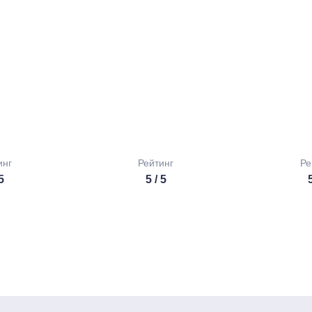
инг
Рейтинг
Ре
 5
5 / 5
5