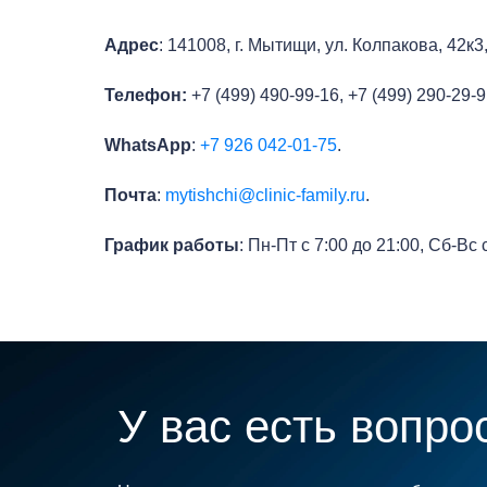
Адрес
: 141008, г. Мытищи, ул. Колпакова, 42к
Телефон:
+7 (499) 490-99-16, +7 (499) 290-29-
WhatsApp
:
+7 926 042-01-75
.
Почта
:
mytishchi@clinic-family.ru
.
График работы
: Пн-Пт с 7:00 до 21:00, Сб-Вс 
У вас есть вопро