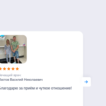
Лечащий врач:
Лечащий 
Изотов Василий Николаевич
Изотов В
Благодарю за приём и чуткое отношение!
Отличный
Магомед