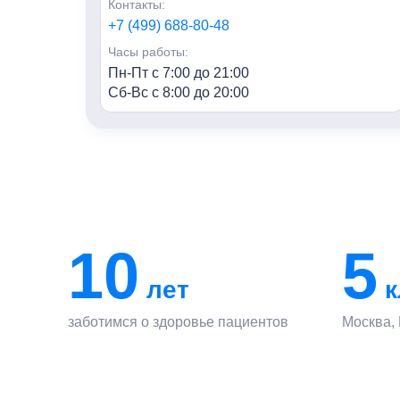
Контакты:
+7 (499) 688-80-48
Часы работы:
Пн-Пт с 7:00 до 21:00
Сб-Вс с 8:00 до 20:00
«Семья» г. Мытищи
Адрес:
г. Мытищи, ул. Колпакова, 42к3
Контакты:
+7 (495) 847-03-88
10
5
Часы работы:
Пн-Пт с 7:00 до 21:00
лет
к
Сб-Вс с 8:00 до 20:00
заботимся о здоровье пациентов
Москва,
«Семья» г.Лобня, ул.Победы
Адрес:
г. Лобня, ул. Победы, 18