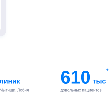
610
+
линик
тыс
 Мытищи, Лобня
довольных пациентов