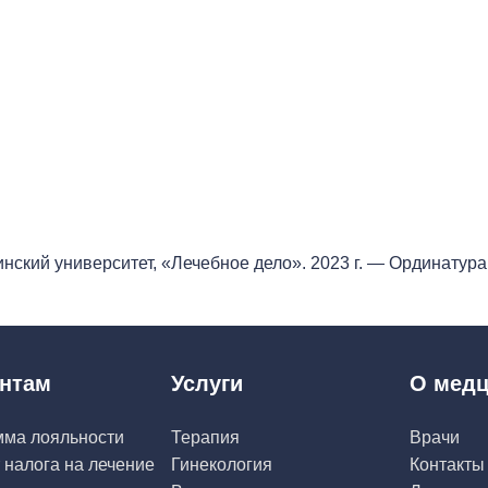
нский университет, «Лечебное дело». 2023 г. — Ординатур
нтам
Услуги
О медц
мма лояльности
Терапия
Врачи
 налога на лечение
Гинекология
Контакты