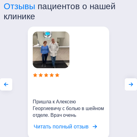
Отзывы
пациентов о нашей
Часы работы:
Пн-Пт с 7:00 до 21:00
клинике
Сб-Вс с 8:00 до 20:00
Пришла к Алексею
Георгиевичу с болью в шейном
отделе. Врач очень
внимательный. Выслушал мои
Читать полный отзыв
жалобы, провел осмотр.
Сейчас Проводим курс