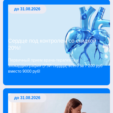
до 31.08.2026
Сердце под контролем со скидкой
20%!
Первичный прием врача-терапевта и
эхокардиография (УЗИ сердца) всего за 7 200 руб
вместо 9000 руб!
до 31.08.2026