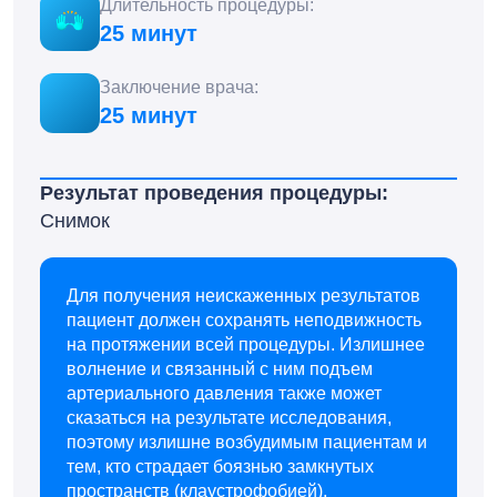
Длительность процедуры:
25 минут
Заключение врача:
25 минут
Результат проведения процедуры:
Снимок
Для получения неискаженных результатов
пациент должен сохранять неподвижность
на протяжении всей процедуры. Излишнее
волнение и связанный с ним подъем
артериального давления также может
сказаться на результате исследования,
поэтому излишне возбудимым пациентам и
тем, кто страдает боязнью замкнутых
пространств (клаустрофобией),