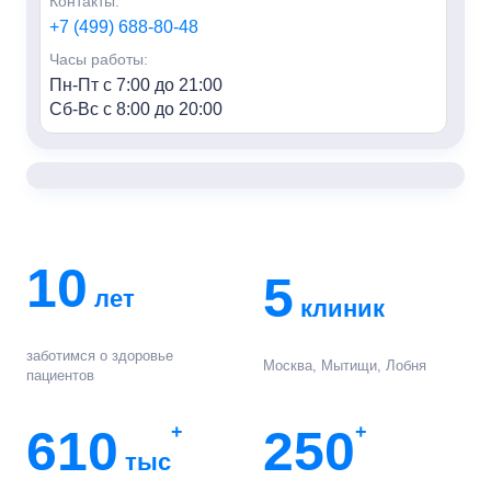
Контакты:
+7 (499) 688-80-48
Часы работы:
Пн-Пт с 7:00 до 21:00
Сб-Вс с 8:00 до 20:00
«Семья» м. Алексеевская
Адрес:
г. Москва, пр-т Мира, 95, HILL8
Контакты:
+7 (499) 688-80-48
10
5
лет
Часы работы:
клиник
Пн-Пт с 7:00 до 21:00
Сб-Вс с 8:00 до 20:00
заботимся о здоровье
Москва, Мытищи, Лобня
пациентов
«Семья» г. Мытищи
Адрес:
610
+
250
+
г. Мытищи, ул. Колпакова, 42к3
тыс
Контакты: