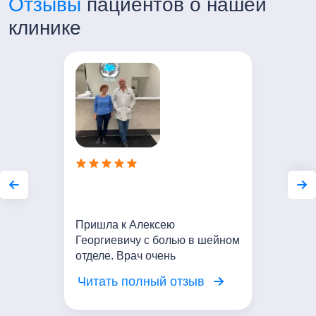
Отзывы
пациентов о нашей
клинике
Пришла к Алексею
Георгиевичу с болью в шейном
отделе. Врач очень
внимательный. Выслушал мои
Читать полный отзыв
жалобы, провел осмотр.
Сейчас Проводим курс