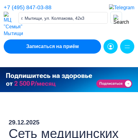
Skip
+7 (495) 847-03-88
to
content
г. Мытищи, ул. Колпакова, 42к3
Записаться на приём
29.12.2025
Сеть медицинских