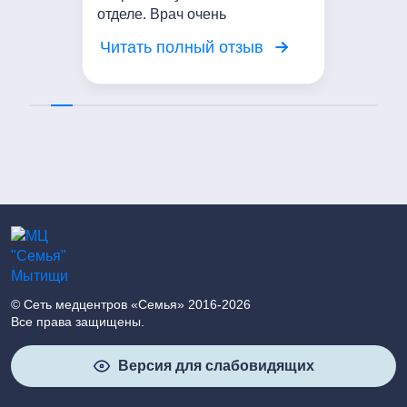
отделе. Врач очень
внимательный. Выслушал мои
Читать полный отзыв
жалобы, провел осмотр.
Сейчас Проводим курс
мануальной терапии. Мое
состояние значительно
улучшилось. Выражаю
благодарность доктору!
© Сеть медцентров «Семья» 2016-2026
Все права защищены.
Версия для слабовидящих