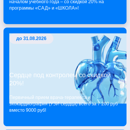
началом учебного года – со скидкой 20% на
программы «САД» и «ШКОЛА»!
до 31.08.2026
Сердце под контролем со скидкой
20%!
Первичный прием врача-терапевта и
эхокардиография (УЗИ сердца) всего за 7 200 руб
вместо 9000 руб!