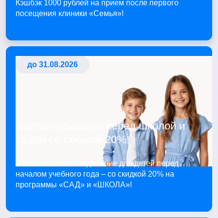
Кэшбэк 1000 рублей на прием после первого
посещения клиники «Семья»!
до 31.08.2026
Диспансеризация перед школой и
садом со скидкой 20%!
Комплексное обследование для детей перед
началом учебного года – со скидкой 20% на
программы «САД» и «ШКОЛА»!