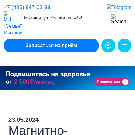
Skip
+7 (495) 847-03-88
to
content
г. Мытищи, ул. Колпакова, 42к3
Записаться на приём
23.05.2024
Магнитно-