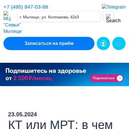
Skip
+7 (495) 847-03-88
to
content
г. Мытищи, ул. Колпакова, 42к3
Записаться на приём
23.05.2024
КТ или МРТ: в чем