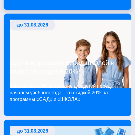
до 31.08.2026
Диспансеризация перед школой и
садом со скидкой 20%!
Комплексное обследование для детей перед
началом учебного года – со скидкой 20% на
программы «САД» и «ШКОЛА»!
до 31.08.2026