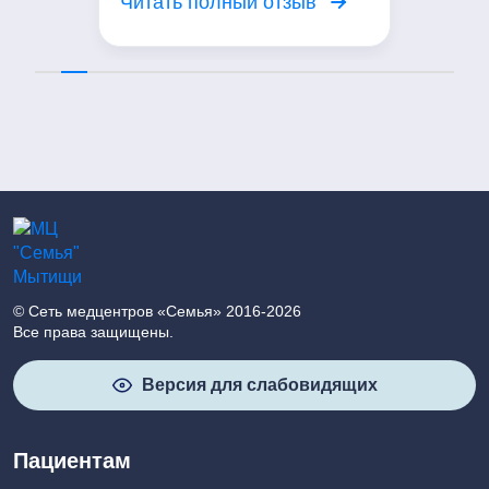
Читать полный отзыв
жалобы, провел осмотр.
Сейчас Проводим курс
мануальной терапии. Мое
состояние значительно
улучшилось. Выражаю
благодарность доктору!
© Сеть медцентров «Семья» 2016-2026
Все права защищены.
Версия для слабовидящих
Пациентам