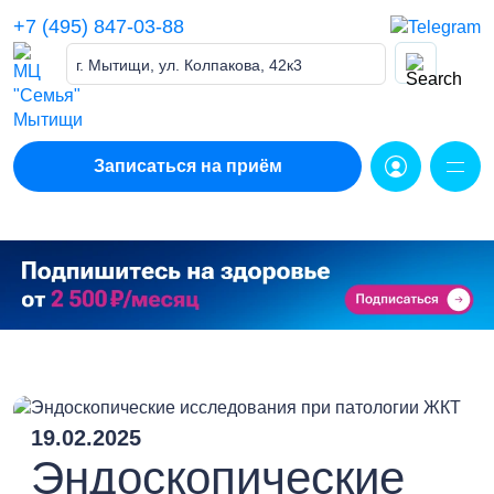
Skip
+7 (495) 847-03-88
to
content
г. Мытищи, ул. Колпакова, 42к3
Записаться на приём
19.02.2025
Эндоскопические