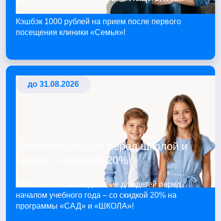
Кэшбэк 1000 рублей на прием после первого
посещения клиники «Семья»!
до 31.08.2026
Диспансеризация перед школой и
садом со скидкой 20%!
Комплексное обследование для детей перед
началом учебного года – со скидкой 20% на
программы «САД» и «ШКОЛА»!