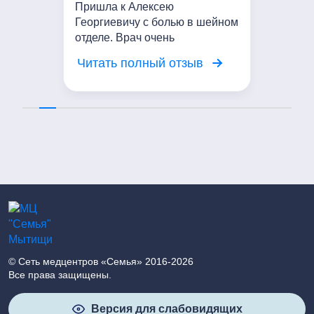
Пришла к Алексею
Георгиевичу с болью в шейном
отделе. Врач очень
внимательный. Выслушал мои
Читать полный отзыв
жалобы, провел осмотр.
Сейчас Проводим курс
мануальной терапии. Мое
состояние значительно
улучшилось. Выражаю
благодарность доктору!
© Сеть медцентров «Семья» 2016-2026
Все права защищены.
Версия для слабовидящих