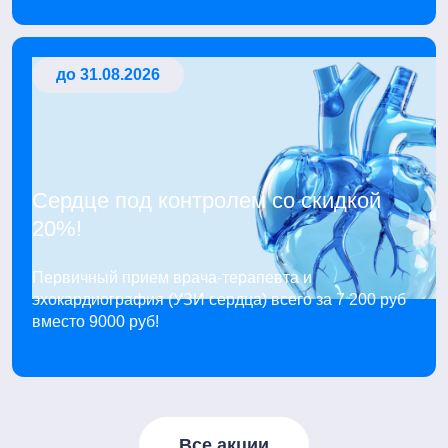
до 31.08.2026
Сердце под контролем со скидкой
20%!
Первичный прием врача-терапевта и
эхокардиография (УЗИ сердца) всего за 7 200 руб
вместо 9000 руб!
Все акции