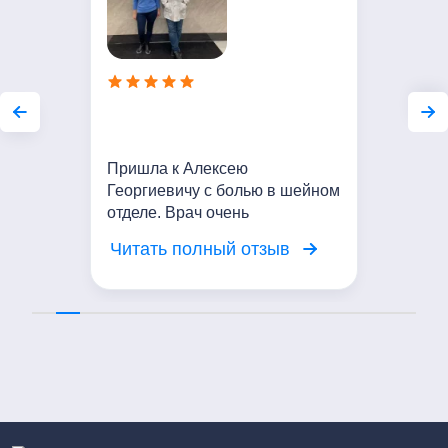
Пришла к Алексею
Георгиевичу с болью в шейном
отделе. Врач очень
внимательный. Выслушал мои
Читать полный отзыв
жалобы, провел осмотр.
Сейчас Проводим курс
мануальной терапии. Мое
состояние значительно
улучшилось. Выражаю
благодарность доктору!