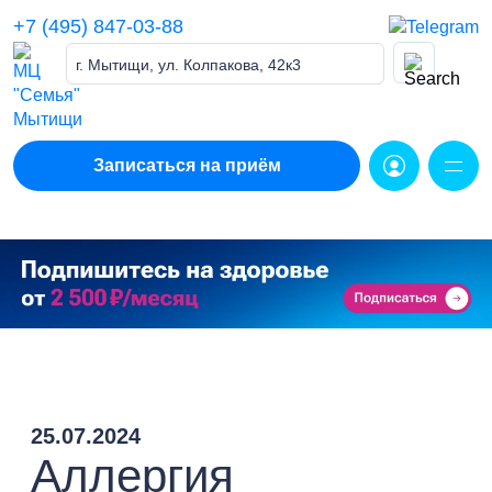
Skip
+7 (495) 847-03-88
to
content
г. Мытищи, ул. Колпакова, 42к3
Записаться на приём
25.07.2024
Аллергия