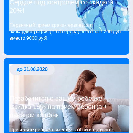
Сердце под контролем со скидкой
20%!
Первичный прием врача-терапевта и
эхокардиография (УЗИ сердца) всего за 7 200 руб
вместо 9000 руб!
до 31.08.2026
Позаботится о вашем ребенке.
Скидка 15% на прием ребенка +
двойной кешбек
Приводите ребенка вместе с собой и получите