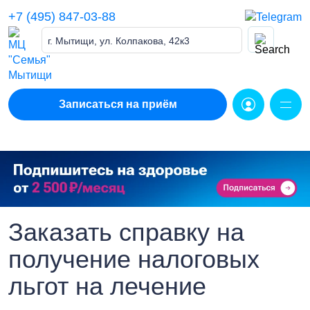
Skip
+7 (495) 847-03-88
to
content
г. Мытищи, ул. Колпакова, 42к3
Записаться на приём
Заказать справку на
получение налоговых
льгот на лечение