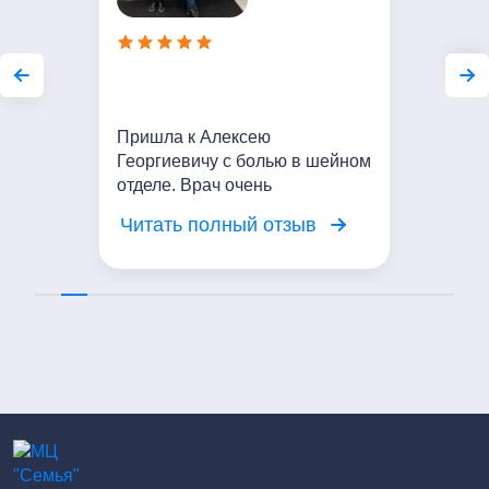
Пришла к Алексею
Георгиевичу с болью в шейном
отделе. Врач очень
внимательный. Выслушал мои
Читать полный отзыв
жалобы, провел осмотр.
Сейчас Проводим курс
мануальной терапии. Мое
состояние значительно
улучшилось. Выражаю
благодарность доктору!